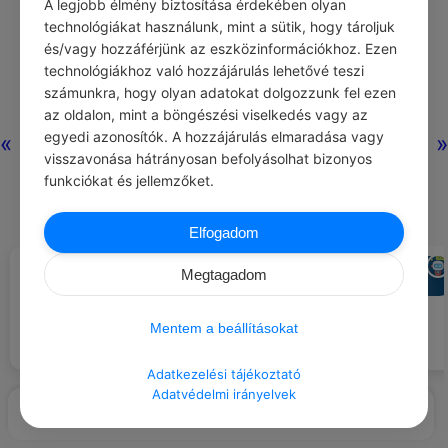
A legjobb élmény biztosítása érdekében olyan
technológiákat használunk, mint a sütik, hogy tároljuk
és/vagy hozzáférjünk az eszközinformációkhoz. Ezen
technológiákhoz való hozzájárulás lehetővé teszi
számunkra, hogy olyan adatokat dolgozzunk fel ezen
az oldalon, mint a böngészési viselkedés vagy az
egyedi azonosítók. A hozzájárulás elmaradása vagy
«
»
visszavonása hátrányosan befolyásolhat bizonyos
funkciókat és jellemzőket.
Elfogadom
CHATGPT
CHATGPT
#AJÁNLOTT NAPI
#AJÁNLOTT NAPI
Megtagadom
JÓCSELEKEDET
JÓCSELEKEDET
Vásárolj egy csokor virágot, és
Vásárolj egy kis szobanövényt,
ajándékozd egy véletlenszerű
hogy feldobd egy beteg
embernek.
szobáját.
Mentem a beállításokat
Adatkezelési tájékoztató
Adatvédelmi irányelvek