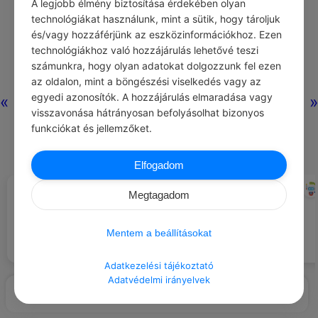
A legjobb élmény biztosítása érdekében olyan
technológiákat használunk, mint a sütik, hogy tároljuk
és/vagy hozzáférjünk az eszközinformációkhoz. Ezen
technológiákhoz való hozzájárulás lehetővé teszi
számunkra, hogy olyan adatokat dolgozzunk fel ezen
az oldalon, mint a böngészési viselkedés vagy az
egyedi azonosítók. A hozzájárulás elmaradása vagy
«
»
visszavonása hátrányosan befolyásolhat bizonyos
funkciókat és jellemzőket.
Elfogadom
WOODY ALLEN
CHATGPT
#IDÉZETEK VICCES
#ILLEMSZABÁLYOK
Megtagadom
Mindig köszöntsd a postást.
Az agyam a második
legkedvesebb szervem.
Mentem a beállításokat
Adatkezelési tájékoztató
Adatvédelmi irányelvek