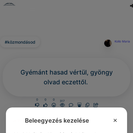
#közmondásod
Kollo Maria
Gyémánt hasad vértül, gyöngy
olvad eczettől.
0
0
0
317
×
Beleegyezés kezelése