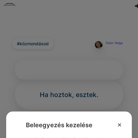
#közmondásod
Todor Helga
Ha hoztok, esztek.
×
Beleegyezés kezelése
0
0
0
358