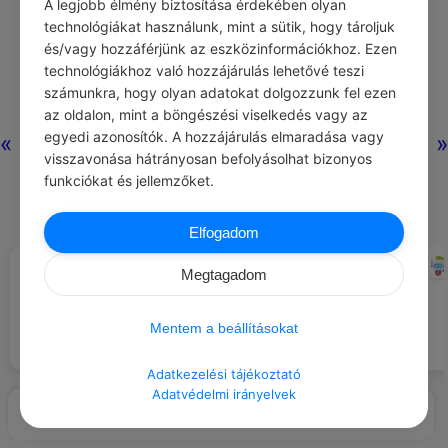
A legjobb élmény biztosítása érdekében olyan
technológiákat használunk, mint a sütik, hogy tároljuk
és/vagy hozzáférjünk az eszközinformációkhoz. Ezen
Nincs még
technológiákhoz való hozzájárulás lehetővé teszi
hozzászólás.
számunkra, hogy olyan adatokat dolgozzunk fel ezen
az oldalon, mint a böngészési viselkedés vagy az
egyedi azonosítók. A hozzájárulás elmaradása vagy
«
»
visszavonása hátrányosan befolyásolhat bizonyos
funkciókat és jellemzőket.
Elfogadom
CARL GUSTAV JUNG
CHATGPT
#IDÉZETEK HATALOM
#JÓ TANÁCS
Megtagadom
Ahol a szeretet uralkodik, ott
Legyél kitartó.
nincs hatalomvágy, és ahol a
hatalomé az elsőbbség, ott
Mentem a beállításokat
nyoma sincs a szeretetnek.
Adatkezelési tájékoztató
Adatvédelmi irányelvek