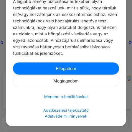
A legjobb élmény biztosítása érdekében olyan
technológiákat használunk, mint a sütik, hogy tároljuk
és/vagy hozzáférjünk az eszközinformációkhoz. Ezen
Nincs még
technológiákhoz való hozzájárulás lehetővé teszi
hozzászólás.
számunkra, hogy olyan adatokat dolgozzunk fel ezen
az oldalon, mint a böngészési viselkedés vagy az
egyedi azonosítók. A hozzájárulás elmaradása vagy
«
»
visszavonása hátrányosan befolyásolhat bizonyos
funkciókat és jellemzőket.
Elfogadom
CHATGPT
CHATGPT
#NAPI TIPP
#JÓ TUDNI
Megtagadom
Gyakorold a csendes hallgatást,
Jogod van kérni a munkahelyi
hogy meghallhasd a másik
fegyelmi eljárás tisztességes
személy valódi üzenetét.
lebonyolítását.
Mentem a beállításokat
Adatkezelési tájékoztató
Adatvédelmi irányelvek