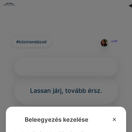
#közmondásod
Judit
Lassan járj, tovább érsz.
×
Beleegyezés kezelése
0
1
0
295