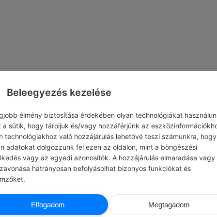
Beleegyezés kezelése
egjobb élmény biztosítása érdekében olyan technológiákat használun
t a sütik, hogy tároljuk és/vagy hozzáférjünk az eszközinformációkh
n technológiákhoz való hozzájárulás lehetővé teszi számunkra, hogy
an adatokat dolgozzunk fel ezen az oldalon, mint a böngészési
elkedés vagy az egyedi azonosítók. A hozzájárulás elmaradása vagy
szavonása hátrányosan befolyásolhat bizonyos funkciókat és
emzőket.
CHATGPT
MAHATMA GAND
Elfogadom
Megtagadom
LÁS …
#IDÉZETEK BOLDOGSÁG
 amikor egy különleges pillanat