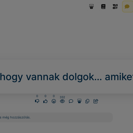
 hogy vannak dolgok… amiket 
0
0
0
332
s még hozzászólás.