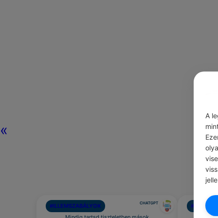
A l
«
min
Eze
oly
vis
vis
jell
CHATGPT
#ILLEMSZABÁLYOK
#LÉGY HÁ
Mindig tartsd tiszteletben mások
Azért,