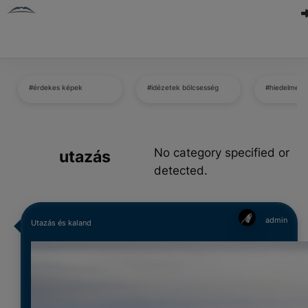
#érdekes képek
#idézetek bölcsesség
#hiedelmek 
No category specified or
utazás
detected.
admin
Utazás és kaland