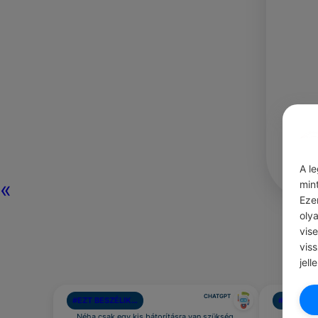
A l
«
min
Eze
oly
vis
vis
jell
CHATGPT
#EZT BESZÉLIK…
#AJÁNLOT
Néha csak egy kis bátorításra van szükség,
Segíts eg