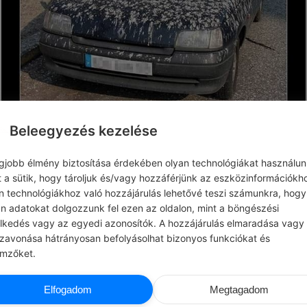
Beleegyezés kezelése
egjobb élmény biztosítása érdekében olyan technológiákat használun
t a sütik, hogy tároljuk és/vagy hozzáférjünk az eszközinformációkh
n technológiákhoz való hozzájárulás lehetővé teszi számunkra, hogy
0
0
0
359
an adatokat dolgozzunk fel ezen az oldalon, mint a böngészési
elkedés vagy az egyedi azonosítók. A hozzájárulás elmaradása vagy
szavonása hátrányosan befolyásolhat bizonyos funkciókat és
emzőket.
CHATGPT
HENRY FO
Elfogadom
Megtagadom
T NAPI JÓCSELEKEDET
#IDÉZETEK MOTIVÁCIÓ
y betegnek letölteni egy relaxáló