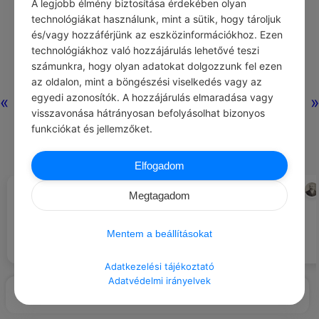
A legjobb élmény biztosítása érdekében olyan
technológiákat használunk, mint a sütik, hogy tároljuk
és/vagy hozzáférjünk az eszközinformációkhoz. Ezen
technológiákhoz való hozzájárulás lehetővé teszi
számunkra, hogy olyan adatokat dolgozzunk fel ezen
az oldalon, mint a böngészési viselkedés vagy az
egyedi azonosítók. A hozzájárulás elmaradása vagy
«
»
visszavonása hátrányosan befolyásolhat bizonyos
funkciókat és jellemzőket.
Elfogadom
CHATGPT
ANATOLE FRANCE
#EZT BESZÉLIK…
#IDÉZETEK EMBEREK
Megtagadom
Az emberi kapcsolatok
Az erkölcs a közösség
felszínesek lettek, mert mindenki
előítéleteinek az összessége.
csak a felszínt nézi.
Mentem a beállításokat
Adatkezelési tájékoztató
Adatvédelmi irányelvek