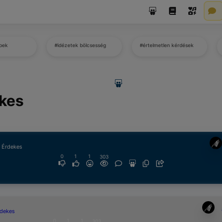
pek
#idézetek bölcsesség
#értelmetlen kérdések
ekes
& Érdekes
0
1
1
303
rdekes
0
1
1
303