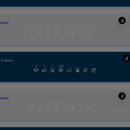
rdekes
0
1
1
303
& Érdekes
0
1
1
303
rdekes
0
1
1
303