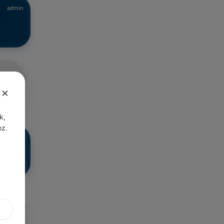
admin
admin
×
k,
oz.
admin
admin