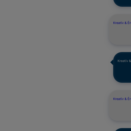
Kreatív & É
Kreatív 
Kreatív & É