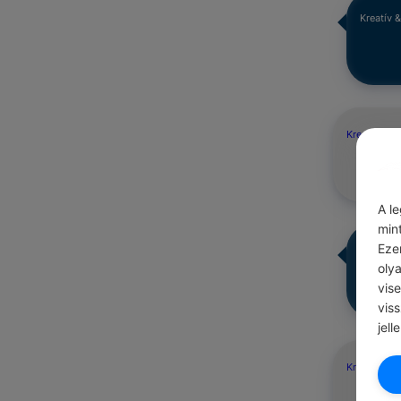
Kreatív 
Kreatív & É
A l
min
Eze
Kreatív 
oly
vis
vis
jell
Kreatív & É