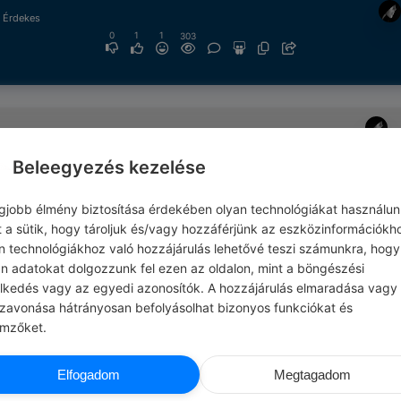
& Érdekes
0
1
1
303
rdekes
0
1
1
303
Beleegyezés kezelése
egjobb élmény biztosítása érdekében olyan technológiákat használun
t a sütik, hogy tároljuk és/vagy hozzáférjünk az eszközinformációkh
n technológiákhoz való hozzájárulás lehetővé teszi számunkra, hogy
& Érdekes
an adatokat dolgozzunk fel ezen az oldalon, mint a böngészési
0
1
1
303
elkedés vagy az egyedi azonosítók. A hozzájárulás elmaradása vagy
szavonása hátrányosan befolyásolhat bizonyos funkciókat és
emzőket.
rdekes
Elfogadom
Megtagadom
0
1
1
303