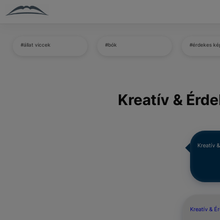
#állat viccek
#bók
#érdekes ké
Kreatív & Érd
Kreatív 
Kreatív & É