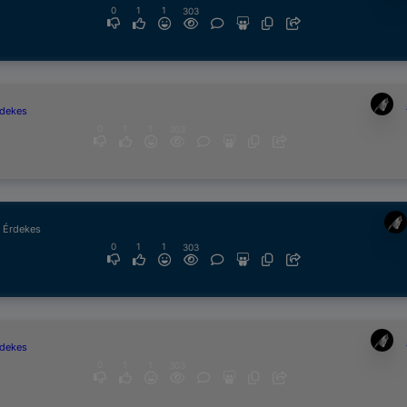
0
1
1
303
rdekes
0
1
1
303
& Érdekes
0
1
1
303
rdekes
0
1
1
303