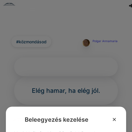
#közmondásod
Polgar Annamaria
Elég hamar, ha elég jól.
×
Beleegyezés kezelése
0
0
0
312