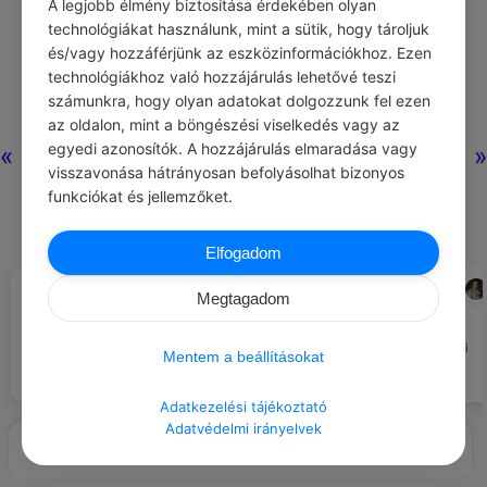
A legjobb élmény biztosítása érdekében olyan
technológiákat használunk, mint a sütik, hogy tároljuk
és/vagy hozzáférjünk az eszközinformációkhoz. Ezen
Nincs még
technológiákhoz való hozzájárulás lehetővé teszi
hozzászólás.
számunkra, hogy olyan adatokat dolgozzunk fel ezen
az oldalon, mint a böngészési viselkedés vagy az
egyedi azonosítók. A hozzájárulás elmaradása vagy
«
»
visszavonása hátrányosan befolyásolhat bizonyos
funkciókat és jellemzőket.
Elfogadom
LUCIUS ANNAEUS SENECA
BENJAMIN FRANKLIN
#IDÉZETEK MUNKA
#IDÉZETEK PÉNZ
Megtagadom
Vásároljátok meg azt, a mire
Az egész munkának felét
nincs szükségtek, és rövid idő
elvégezte az, aki hozzákezdett.
múlva kénytelenek lesztek eladni
Mentem a beállításokat
azt, a mire szükségetek van.
Adatkezelési tájékoztató
Adatvédelmi irányelvek